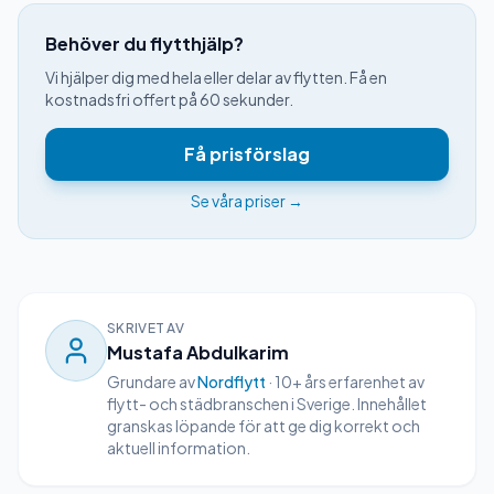
Behöver du flytthjälp?
Vi hjälper dig med hela eller delar av flytten. Få en
kostnadsfri offert på 60 sekunder.
Få prisförslag
Se våra priser →
SKRIVET AV
Mustafa Abdulkarim
Grundare av
Nordflytt
· 10+ års erfarenhet av
flytt- och städbranschen i Sverige.
Innehållet
granskas löpande för att ge dig korrekt och
aktuell information.