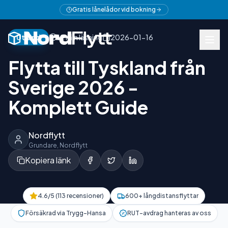
Tillbaka till artiklar
Gratis lånelådor vid bokning
Utland
12 min läsning
2026-01-16
Flytta till Tyskland från
Sverige 2026 -
Komplett Guide
Nordflytt
Grundare, Nordflytt
Kopiera länk
4.6
/5 (
113
recensioner)
600+ långdistansflyttar
Försäkrad via Trygg-Hansa
RUT-avdrag hanteras av oss