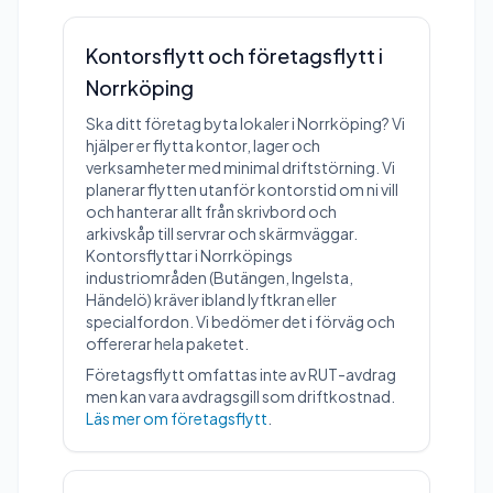
Kontorsflytt och företagsflytt i
Norrköping
Ska ditt företag byta lokaler i Norrköping? Vi
hjälper er flytta kontor, lager och
verksamheter med minimal driftstörning. Vi
planerar flytten utanför kontorstid om ni vill
och hanterar allt från skrivbord och
arkivskåp till servrar och skärmväggar.
Kontorsflyttar i Norrköpings
industriområden (Butängen, Ingelsta,
Händelö) kräver ibland lyftkran eller
specialfordon. Vi bedömer det i förväg och
offererar hela paketet.
Företagsflytt omfattas inte av RUT-avdrag
men kan vara avdragsgill som driftkostnad.
Läs mer om företagsflytt
.