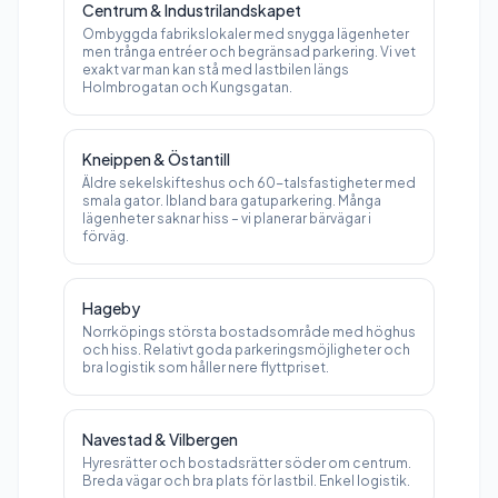
Centrum & Industrilandskapet
Ombyggda fabrikslokaler med snygga lägenheter
men trånga entréer och begränsad parkering. Vi vet
exakt var man kan stå med lastbilen längs
Holmbrogatan och Kungsgatan.
Kneippen & Östantill
Äldre sekelskifteshus och 60-talsfastigheter med
smala gator. Ibland bara gatuparkering. Många
lägenheter saknar hiss – vi planerar bärvägar i
förväg.
Hageby
Norrköpings största bostadsområde med höghus
och hiss. Relativt goda parkeringsmöjligheter och
bra logistik som håller nere flyttpriset.
Navestad & Vilbergen
Hyresrätter och bostadsrätter söder om centrum.
Breda vägar och bra plats för lastbil. Enkel logistik.