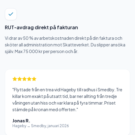
RUT-avdrag direkt på fakturan
Vi drar av 50 % av arbetskostnaden direkt på din faktura och
sköter all administration mot Skatteverket. Du slipper ansöka
själv. Max 75 000 kr per person och år.
"
Flyttade från en trea vid Hageby till radhus i Smedby. Tre
killar kom exakt på utsatt tid, bar ner allting från tredje
våningen utan hiss och var klara på fyra timmar. Priset
stämde på kronan med offerten.
"
Jonas R.
Hageby → Smedby, januari 2026