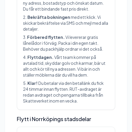
ny adress, bostadstyp och önskat datum.
Du får ett bindande fast pris direkt.
Bekräfta bokningen
med ett klick. Vi
skickar bekräftelse via SMS och mejl med alla
detaljer.
Förbered flytten.
Vi levererar gratis
lånelådor i förväg. Packa i din egen takt.
Behöver du packhjälp ordnar vi det också.
Flyttdagen.
Vårt team kommer på
avtalad tid, skyddar golv och karmar, bär ut
allt och kör till nya adressen. Vi bär in och
ställer möblerna där du vill ha dem.
Klar!
Du betalar via den betallänk du fick
24 timmar innan flytten. RUT-avdraget är
redan avdraget och pengarna tillbaka från
Skatteverket inom en vecka.
Flytt i Norrköpings stadsdelar