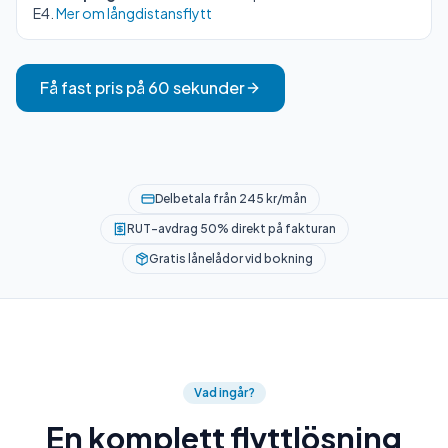
E4.
Mer om långdistansflytt
Få fast pris på 60 sekunder
Delbetala från 245 kr/mån
RUT-avdrag 50% direkt på fakturan
Gratis lånelådor vid bokning
Vad ingår?
En komplett flyttlösning