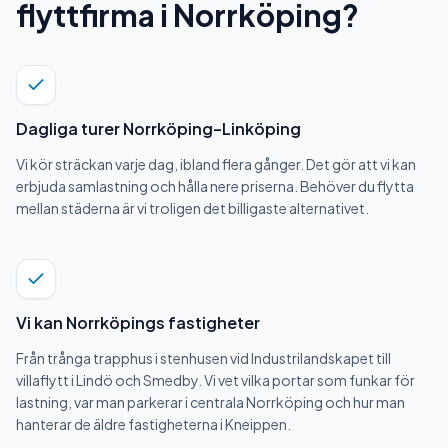
flyttfirma i Norrköping?
Dagliga turer Norrköping–Linköping
Vi kör sträckan varje dag, ibland flera gånger. Det gör att vi kan
erbjuda samlastning och hålla nere priserna. Behöver du flytta
mellan städerna är vi troligen det billigaste alternativet.
Vi kan Norrköpings fastigheter
Från trånga trapphus i stenhusen vid Industrilandskapet till
villaflytt i Lindö och Smedby. Vi vet vilka portar som funkar för
lastning, var man parkerar i centrala Norrköping och hur man
hanterar de äldre fastigheterna i Kneippen.