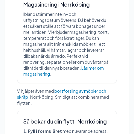
Magasinering i Norrköping
Ibland stämmer inte in- och
utflyttningsdatum överens. Då behöver du
ett säkert ställe att förvara bohaget under
mellantiden. Vi erbjuder magasinering i torrt,
tempererat och försäkrat lager. Du kan
magasinera allt från enskilda möbler till ett
helt hushåll. Vi hämtar, lagrar och levererar
tillbaka när du är redo. Perfekt vid
renovering, separation eller om du väntar på
tillträde till den nya bostaden.
Läs mer om
magasinering
.
Vi hjälper även med
bortforsling av möbler och
skräp
i Norrköping. Smidigt att kombinera med
flytten.
Så bokar du din flytt i Norrköping
Fyll i formuläret
med nuvarande adress,