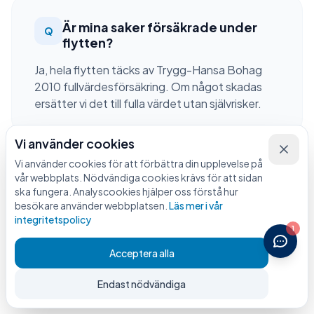
Är mina saker försäkrade under
Q
flytten?
Ja, hela flytten täcks av Trygg-Hansa Bohag
2010 fullvärdesförsäkring. Om något skadas
ersätter vi det till fulla värdet utan självrisker.
Vi använder cookies
Vi använder cookies för att förbättra din upplevelse på
vår webbplats. Nödvändiga cookies krävs för att sidan
Hur fungerar RUT-avdraget?
Q
ska fungera. Analyscookies hjälper oss förstå hur
besökare använder webbplatsen.
Läs mer i vår
integritetspolicy
Vi drar av 50 % av arbetskostnaden direkt på
1
din faktura och sköter all kontakt med
Acceptera alla
Skatteverket. Du behöver inte ansöka själv.
Max 75 000 kr per person och år.
Endast nödvändiga