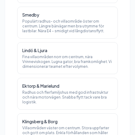
Smedby
Populärt radhus- och villaområde öster om
centrum. Längre bärvägar men bra utrymme för
lastbilar. Nära E4 – smidigt vid långdistansflytt.
Lindö & Ljura
Fina villaområden norr om centrum, nära
Vrinneviskogen. Lugna gator, bra framkomlighet. Vi
dimensionerar teamet efter volymen.
Ektorp & Marielund
Radhus och flerfamiljshus med god infrastruktur
och nära motorvägen. Snabba flytt tack vare bra
logistik.
Klingsberg & Borg
Villaområden väster om centrum. Stora uppfarter
och gott om plats. Enkla förhållanden som håller