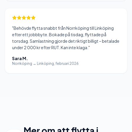
"
Behövde flytta snabbt från Norrköping till Linköping
efter ett jobbbyte. Bokade på tisdag, flyttade på
torsdag. Samlastning gjorde det riktigt billigt – betalade
under 2 000 kr efter RUT. Kan inte klaga.
"
Sara M.
Norrköping → Linköping, februari 2026
Mer om att flytta i