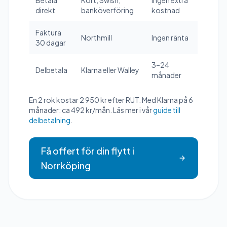
Betala
Kort, Swish,
Ingen extra
direkt
banköverföring
kostnad
Faktura
Northmill
Ingen ränta
30 dagar
3–24
Delbetala
Klarna eller Walley
månader
En 2 rok kostar 2 950 kr efter RUT. Med Klarna på 6
månader: ca 492 kr/mån. Läs mer i vår
guide till
delbetalning
.
Få offert för din flytt i
Norrköping