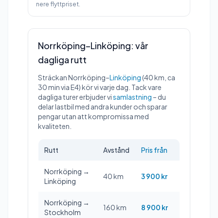
nere flyttpriset.
Norrköping–Linköping: vår
dagliga rutt
Sträckan Norrköping–
Linköping
(40 km, ca
30 min via E4) kör vi varje dag. Tack vare
dagliga turer erbjuder vi
samlastning
– du
delar lastbil med andra kunder och sparar
pengar utan att kompromissa med
kvaliteten.
Rutt
Avstånd
Pris från
Norrköping →
40 km
3 900 kr
Linköping
Norrköping →
160 km
8 900 kr
Stockholm