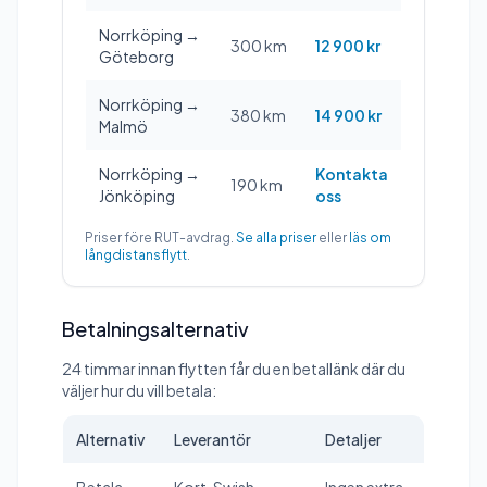
Norrköping →
300 km
12 900 kr
Göteborg
Norrköping →
380 km
14 900 kr
Malmö
Norrköping →
Kontakta
190 km
Jönköping
oss
Priser före RUT-avdrag.
Se alla priser
eller
läs om
långdistansflytt
.
Betalningsalternativ
24 timmar innan flytten får du en betallänk där du
väljer hur du vill betala:
Alternativ
Leverantör
Detaljer