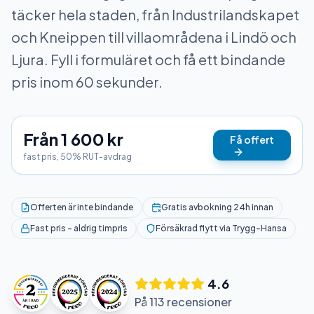
täcker hela staden, från Industrilandskapet
och Kneippen till villaområdena i Lindö och
Ljura. Fyll i formuläret och få ett bindande
pris inom 60 sekunder.
Från 1 600 kr
Få offert
fast pris, 50% RUT-avdrag
Offerten är inte bindande
Gratis avbokning 24h innan
Fast pris – aldrig timpris
Försäkrad flytt via Trygg-Hansa
4.6
På 113 recensioner