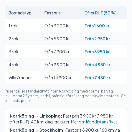
Bostadstyp
Fast pris
Efter RUT (50 %)
1 rok
Från 3 200 kr
Från 1 600 kr
2 rok
Från 5 900 kr
Från 2 950 kr
3 rok
Från 7 900 kr
Från 3 950 kr
4 rok
Från 9 900 kr
Från 4 950 kr
Villa / radhus
Från 14 900 kr
Från 7 450 kr
Priser gäller standardflytt inom Norrköping med normal bärväg.
Inkluderar 2 flyttare, lastbil, bränsle, försäkring och skyddsmaterial. Se
alla
fasta priser
.
Norrköping → Linköping:
Fast pris 3 900 kr (1 950 kr
efter RUT). 40 km, dagliga turer.
Mer om långdistansflytt
Norrköping → Stockholm:
Fast pris 8 900 kr. 160 km via