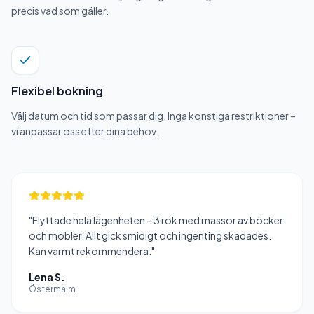
precis vad som gäller.
Flexibel bokning
Välj datum och tid som passar dig. Inga konstiga restriktioner –
vi anpassar oss efter dina behov.
"
Flyttade hela lägenheten – 3 rok med massor av böcker
och möbler. Allt gick smidigt och ingenting skadades.
Kan varmt rekommendera.
"
Lena S.
Östermalm