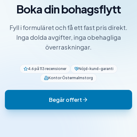
Boka din bohagsflytt
Fyll i formuläret och få ett fast pris direkt.
Inga dolda avgifter, inga obehagliga
överraskningar.
4.6 på 113 recensioner
Nöjd-kund-garanti
Kontor Östermalmstorg
Begär offert