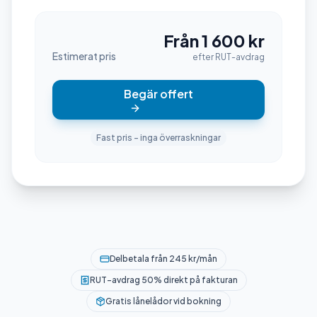
Från 1 600 kr
Estimerat pris
efter RUT-avdrag
Begär offert
Fast pris – inga överraskningar
Delbetala från 245 kr/mån
RUT-avdrag 50% direkt på fakturan
Gratis lånelådor vid bokning