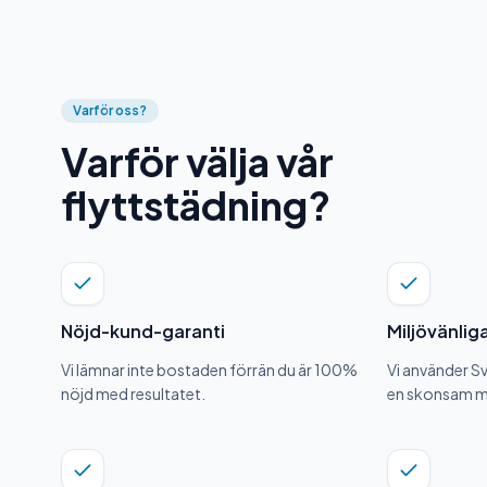
Varför oss?
Varför välja vår
flyttstädning?
Nöjd-kund-garanti
Miljövänlig
Vi lämnar inte bostaden förrän du är 100%
Vi använder S
nöjd med resultatet.
en skonsam me