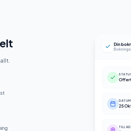
elt
Din bok
Boknings
allt.
STATU
Offer
ast
DATUM
25 Ok
ning
TILL A