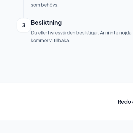
som behövs.
Besiktning
3
Du eller hyresvärden besiktigar. Är ni inte nöjda
kommer vi tillbaka.
Redo a