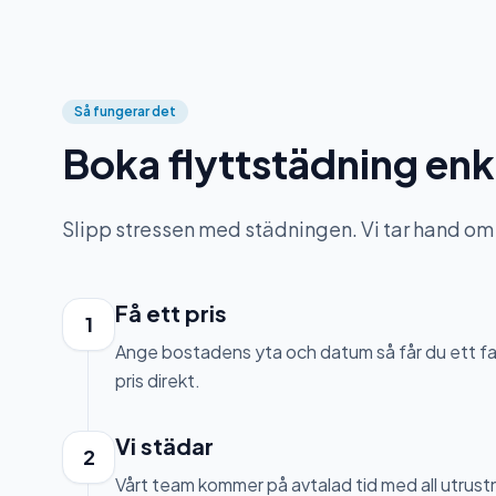
Så fungerar det
Boka flyttstädning enk
Slipp stressen med städningen. Vi tar hand om 
Få ett pris
1
Ange bostadens yta och datum så får du ett f
pris direkt.
Vi städar
2
Vårt team kommer på avtalad tid med all utrust