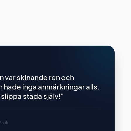
 var skinande ren och
 hade inga anmärkningar alls.
 slippa städa själv!
"
2 rok