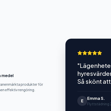
"
Lägenheten
hyresvärden
a medel
Så skönt att
vanenmärkta produkter för
n effektiv rengöring.
Emma S.
E
Flyttstädning 