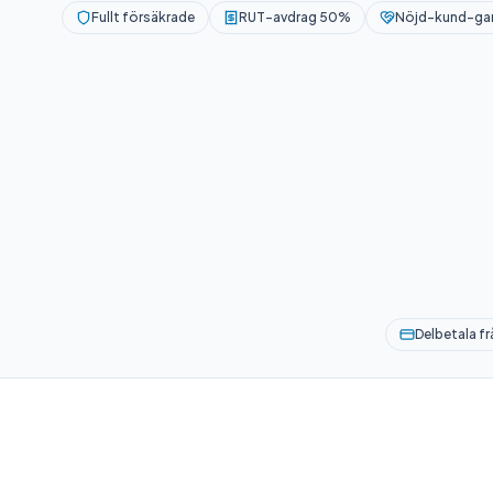
Fullt försäkrade
RUT-avdrag 50%
Nöjd-kund-gar
Delbetala f