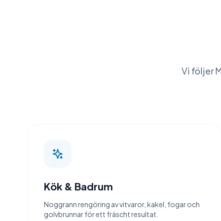
Vi följer 
Kök & Badrum
Noggrann rengöring av vitvaror, kakel, fogar och
golvbrunnar för ett fräscht resultat.