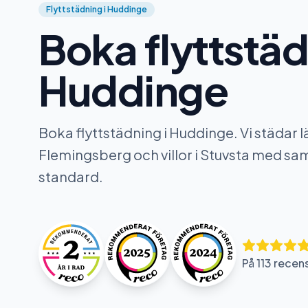
Flyttstädning i Huddinge
Boka flyttstäd
Huddinge
Boka flyttstädning i Huddinge. Vi städar l
Flemingsberg och villor i Stuvsta med s
standard.
På 113 recen