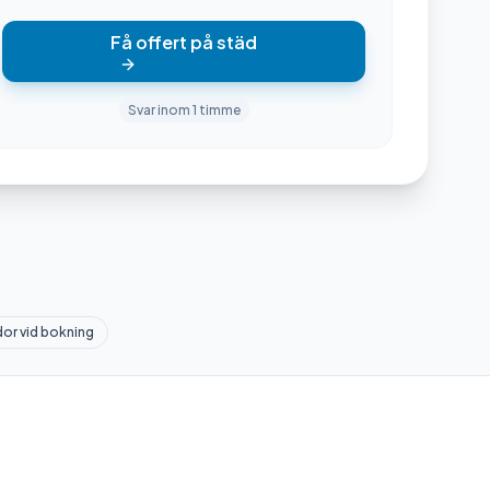
Få offert på städ
Svar inom 1 timme
dor vid bokning