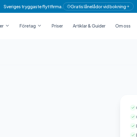
Sveriges tryggaste flyttfirma.
Gratis lånelådor vid bokning
er
Företag
Priser
Artiklar & Guider
Om oss