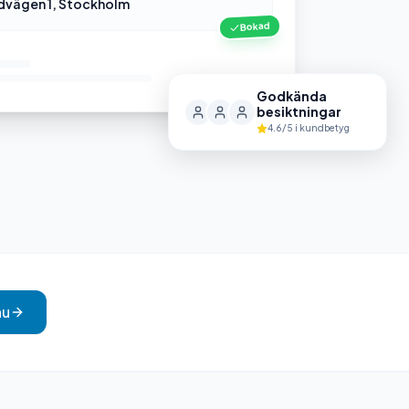
dvägen 1, Stockholm
Bokad
Godkända
besiktningar
4.6/5 i kundbetyg
nu