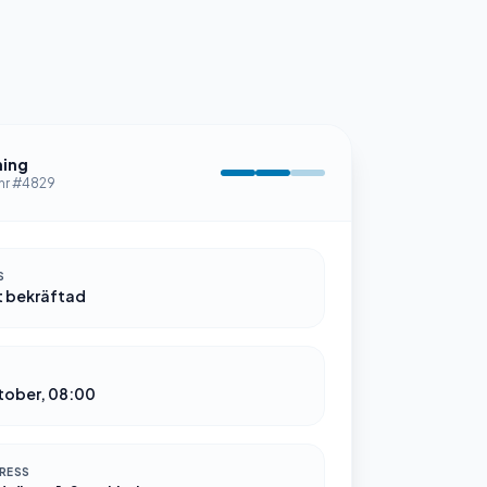
ning
nr #4829
S
t bekräftad
tober, 08:00
DRESS