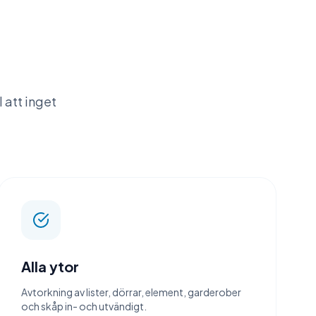
l att inget
Alla ytor
Avtorkning av lister, dörrar, element, garderober
och skåp in- och utvändigt.