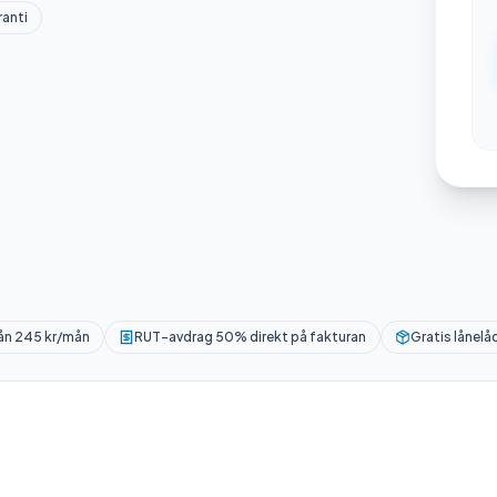
anti
rån 245 kr/mån
RUT-avdrag 50% direkt på fakturan
Gratis lånelå