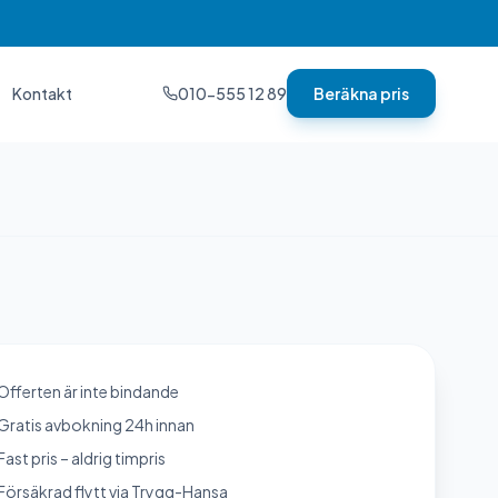
Kontakt
010-555 12 89
Beräkna pris
Offerten är inte bindande
Gratis avbokning 24h innan
Fast pris – aldrig timpris
Försäkrad flytt via Trygg-Hansa