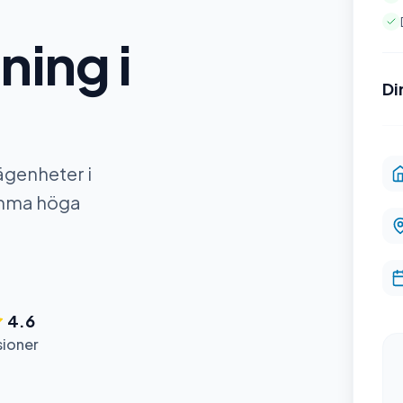
ning i
Di
ägenheter i
amma höga
4.6
sioner