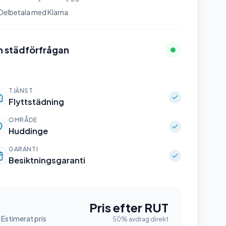
Delbetala med Klarna
n städförfrågan
TJÄNST
Flyttstädning
OMRÅDE
Huddinge
GARANTI
Besiktningsgaranti
Pris efter RUT
Estimerat pris
50% avdrag direkt