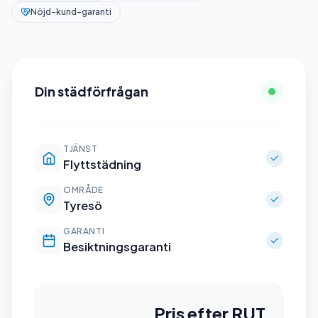
Nöjd-kund-garanti
Din städförfrågan
TJÄNST
Flyttstädning
OMRÅDE
Tyresö
GARANTI
Besiktningsgaranti
Pris efter RUT