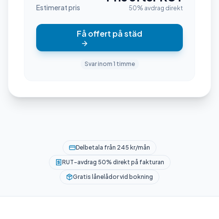
Estimerat pris
50% avdrag direkt
Få offert på städ
Svar inom 1 timme
Delbetala från 245 kr/mån
RUT-avdrag 50% direkt på fakturan
Gratis lånelådor vid bokning