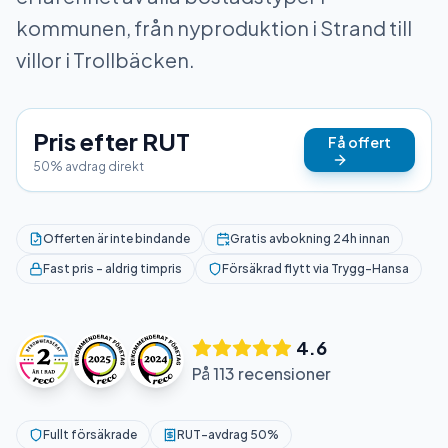
kommunen, från nyproduktion i Strand till
villor i Trollbäcken.
Pris efter RUT
Få offert
50% avdrag direkt
Offerten är inte bindande
Gratis avbokning 24h innan
Fast pris – aldrig timpris
Försäkrad flytt via Trygg-Hansa
4.6
På 113 recensioner
Fullt försäkrade
RUT-avdrag 50%