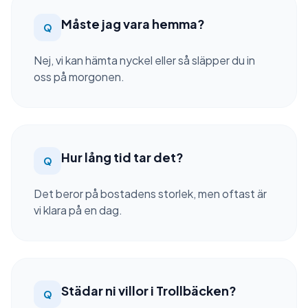
Måste jag vara hemma?
Q
Nej, vi kan hämta nyckel eller så släpper du in
oss på morgonen.
Hur lång tid tar det?
Q
Det beror på bostadens storlek, men oftast är
vi klara på en dag.
Städar ni villor i Trollbäcken?
Q