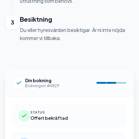
utrustning som behövs.
Besiktning
3
Du eller hyresvärden besiktigar. Är ni inte nöjda
kommer vi tillbaka.
Din bokning
Bokningsnr #4829
STATUS
Offert bekräftad