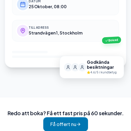
DATUM
25 Oktober, 08:00
TILL ADRESS
Strandvägen 1, Stockholm
Bokad
Godkända
besiktningar
4.6/5 i kundbetyg
Redo att boka? Få ett fast pris på 60 sekunder.
Få offert nu