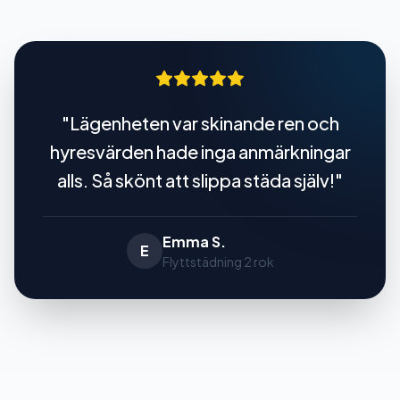
"
Lägenheten var skinande ren och
hyresvärden hade inga anmärkningar
alls. Så skönt att slippa städa själv!
"
Emma S.
E
Flyttstädning 2 rok