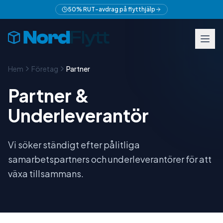
50% RUT-avdrag på flytthjälp
Hem
Företag
Partner
Partner &
Underleverantör
Vi söker ständigt efter pålitliga
samarbetspartners och underleverantörer för att
växa tillsammans.