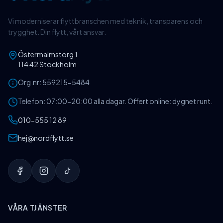
Vi moderniserar flyttbranschen med teknik, transparens och
trygghet. Din flytt, vårt ansvar.
Östermalmstorg 1
114 42 Stockholm
Org.nr:
559215-5484
Telefon: 07:00-20:00 alla dagar. Offert online: dygnet runt.
010-555 12 89
hej@nordflytt.se
VÅRA TJÄNSTER